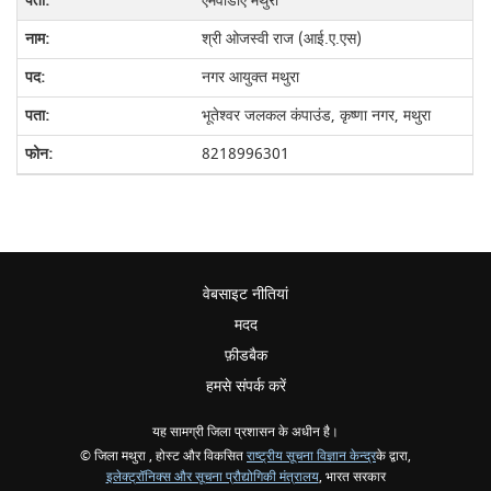
एमवीडीए मथुरा
श्री ओजस्वी राज (आई.ए.एस)
नगर आयुक्त मथुरा
भूतेश्वर जलकल कंपाउंड, कृष्णा नगर, मथुरा
8218996301
वेबसाइट नीतियां
मदद
फ़ीडबैक
हमसे संपर्क करें
यह सामग्री जिला प्रशासन के अधीन है।
© जिला मथुरा , होस्ट और विकसित
राष्ट्रीय सूचना विज्ञान केन्द्र
के द्वारा,
इलेक्ट्रॉनिक्स और सूचना प्रौद्योगिकी मंत्रालय
, भारत सरकार