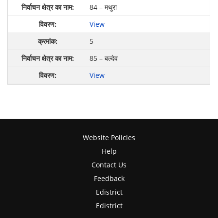
84 – मथुरा
View
5
85 – बल्देव
View
Website Policies
Help
Contact Us
Feedback
Edistrict
Edistrict